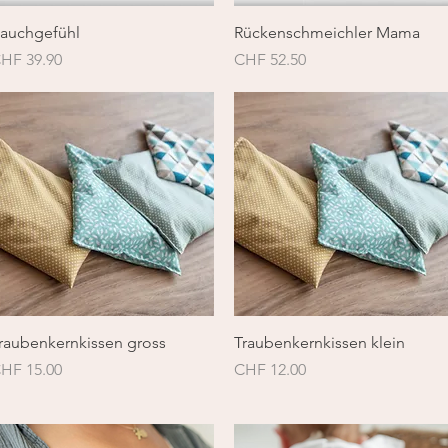
Schnellansicht
Schnellansicht
auchgefühl
Rückenschmeichler Mama
reis
Preis
HF 39.90
CHF 52.50
Schnellansicht
Schnellansicht
raubenkernkissen gross
Traubenkernkissen klein
reis
Preis
HF 15.00
CHF 12.00