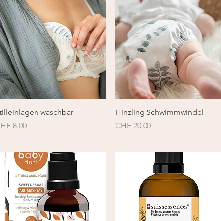
Schnellansicht
Schnellansicht
tilleinlagen waschbar
Hinzling Schwimmwindel
reis
Preis
HF 8.00
CHF 20.00