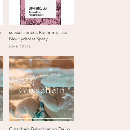
Schnellansicht
e
suissessences Rosenmelisse
Bio-Hydrolat Spray
Preis
CHF 12.90
Schnellansicht
Gutschein Babyfloating Delux