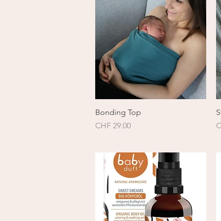
Schnellansicht
Bonding Top
S
Preis
P
CHF 29.00
C