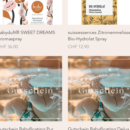
Schnellansicht
Schnellansicht
abyduft® SWEET DREAMS
suissessences Zitronenmeliss
romaspray
Bio-Hydrolat Spray
reis
Preis
HF 36.00
CHF 12.90
Schnellansicht
Schnellansicht
utschein Babyfloating Pur
Gutschein Babyfloating Delux