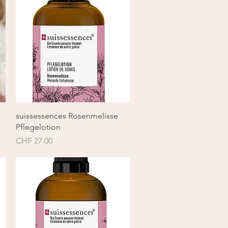
Schnellansicht
suissessences Rosenmelisse
Pflegelotion
Preis
CHF 27.00