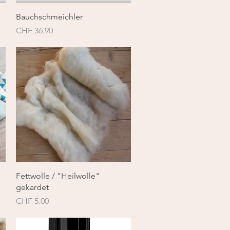
Schnellansicht
Bauchschmeichler
Preis
CHF 36.90
Schnellansicht
Fettwolle / "Heilwolle"
gekardet
Preis
CHF 5.00