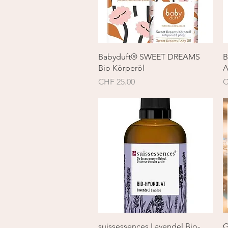
Schnellansicht
Babyduft® SWEET DREAMS
B
Bio Körperöl
A
Preis
P
CHF 25.00
C
Schnellansicht
suissessences Lavendel Bio-
G