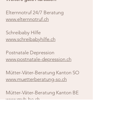
Elternnotruf 24/7 Beratung
www.elternnotruf.ch
Schreibaby Hilfe
www.schreibabyhilfe.ch
Postnatale Depression
www.postnatale-depression.ch
Mütter-Väter-Beratung Kanton SO
www.muetterberatung-so.ch​
Mütter-Väter-Beratung Kanton BE
www.mvb-be.ch
​Projuventue Schweiz
www.projuventute.ch