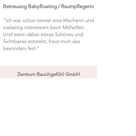
Betreuung Babyfloating / Raumpflegerin
"Ich war schon immer eine Macherin und
vielseitig interessiert beim Mithelfen.
Und wenn dabei etwas Schönes und
Sichtbares entsteht, freut mich das
besonders fest."
Zentrum Bauchgefühl GmbH
Solothurnstrasse 37a
4702 Oensingen
076 505 24 79
062 559 97 79
zentrumbauchgefuehl@gmail.com
Öffnungszeiten Shop:
unregelmässig, daher rufst du am besten
vorher kurz an.